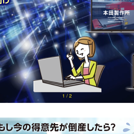
2
/
2