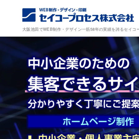
コ
ン
テ
ン
大阪池田でWEB制作・デザイン一筋58年の実績を誇るセイコ
ツ
へ
移
動