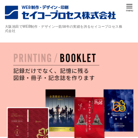
コ
ン
テ
大阪池田でWEB制作・デザイン一筋58年の実績を誇るセイコープロセス株
ン
式会社
ツ
へ
移
動