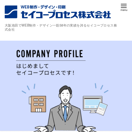
コ
ン
テ
大阪池田でWEB制作・デザイン一筋58年の実績を誇るセイコープロセス株
ン
式会社
ツ
へ
移
動